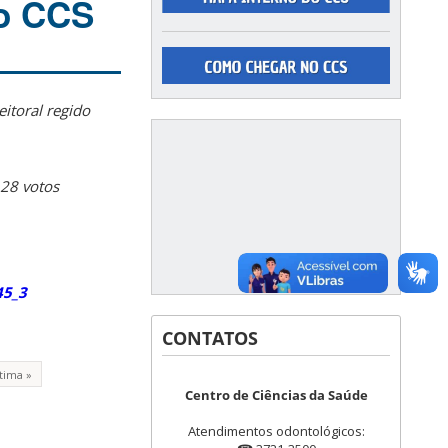
do CCS
itoral regido
28 votos
45_3
CONTATOS
tima »
Centro de Ciências da Saúde
Atendimentos odontológicos: