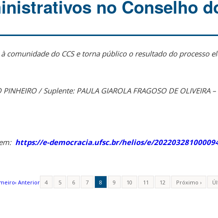
inistrativos no Conselho 
 à comunidade do CCS e torna público o resultado do processo ele
O PINHEIRO / Suplente: PAULA GIAROLA FRAGOSO DE OLIVEIRA – 
a em:
https://e-democracia.ufsc.br/helios/e/20220328100009
imeiro
‹ Anterior
4
5
6
7
8
9
10
11
12
Próximo ›
Úl