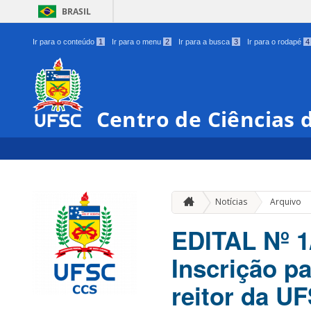
BRASIL
Ir para o conteúdo
1
Ir para o menu
2
Ir para a busca
3
Ir para o rodapé
4
Centro de Ciências 
Notícias
Arquivo
EDITAL Nº 
Inscrição par
reitor da U