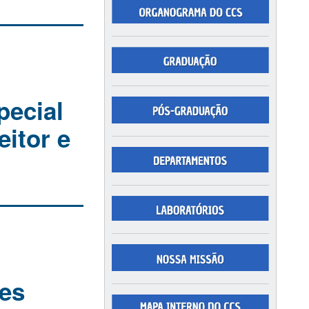
pecial
eitor e
tes