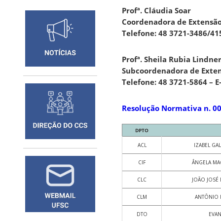
Profª. Cláudia Soar
Coordenadora de Extensão
Telefone: 48 3721-3486/415
Profª. Sheila Rubia Lindne
Subcoordenadora de Exten
Telefone: 48 3721-5864 – E
Resolução Normativa n. 0
DPTO
ACL
IZABEL G
CIF
ÂNGELA MA
CLC
JOÃO JOSÉ
CLM
ANTÔNIO R
DTO
EVA