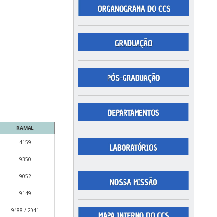
RAMAL
4159
9350
9052
9149
9488 / 2041