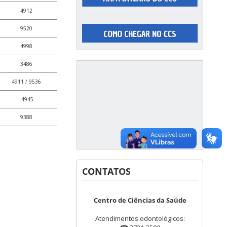
4912
9520
4998
3486
4911 / 9536
4945
9388
CONTATOS
Centro de Ciências da Saúde
Atendimentos odontológicos: