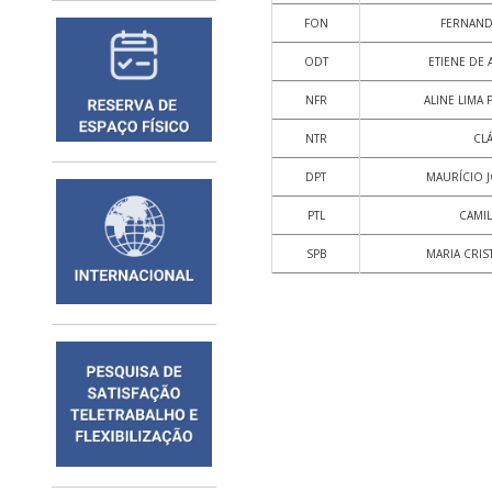
FON
FERNAND
ODT
ETIENE D
NFR
ALINE LIMA
NTR
CL
DPT
MAURÍCIO J
PTL
CAMI
SPB
MARIA CRIS