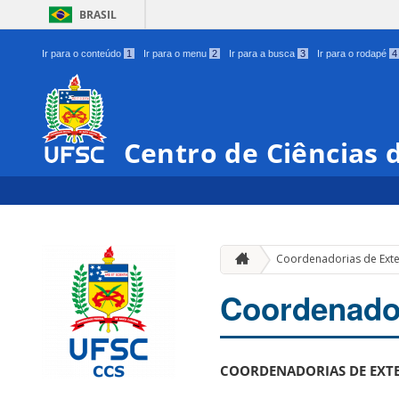
BRASIL
Ir para o conteúdo
1
Ir para o menu
2
Ir para a busca
3
Ir para o rodapé
4
Centro de Ciências 
Coordenadorias de Ext
Coordenado
COORDENADORIAS DE EXT