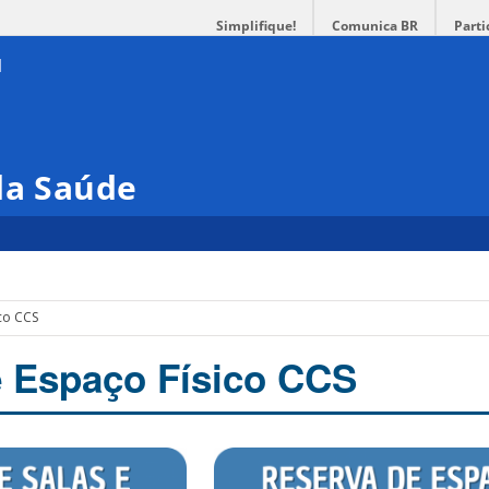
Simplifique!
Comunica BR
Parti
da Saúde
co CCS
 Espaço Físico CCS