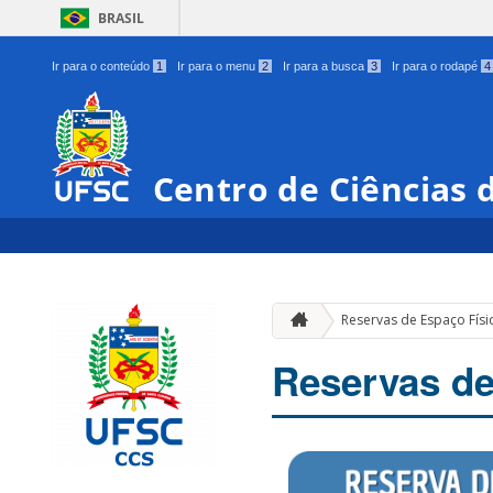
BRASIL
Ir para o conteúdo
1
Ir para o menu
2
Ir para a busca
3
Ir para o rodapé
4
Centro de Ciências 
Reservas de Espaço Físi
Reservas de