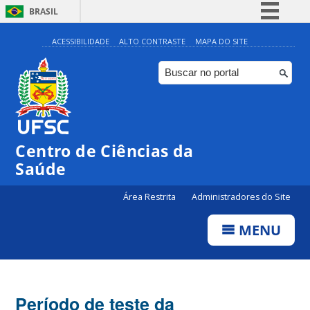
BRASIL
Simplifique!
ACESSIBILIDADE
ALTO CONTRASTE
MAPA DO SITE
Comunica BR
Participe
Acesso à informação
Legislação
Centro de Ciências da
Canais
Saúde
Área Restrita
Administradores do Site
MENU
Período de teste da