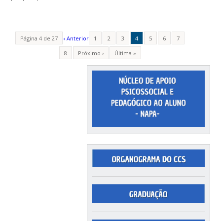
Página 4 de 27
‹ Anterior
1
2
3
4
5
6
7
8
Próximo ›
Última »