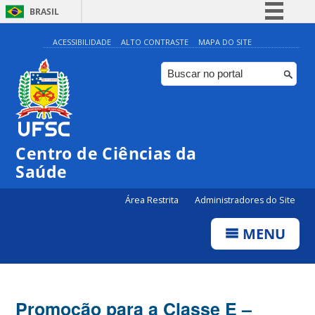
BRASIL
Simplifique!
ACESSIBILIDADE
ALTO CONTRASTE
MAPA DO SITE
Comunica BR
Participe
Acesso à informação
Legislação
Centro de Ciências da
Canais
Saúde
Área Restrita
Administradores do Site
MENU
Promoção para a Classe E –