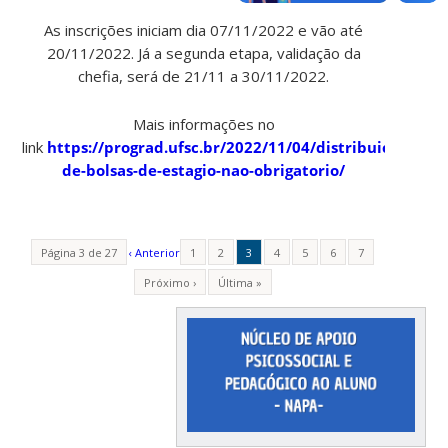
As inscrições iniciam dia 07/11/2022 e vão até
20/11/2022. Já a segunda etapa, validação da
chefia, será de 21/11 a 30/11/2022.
Mais informações no
link
https://prograd.ufsc.br/2022/11/04/distribuicao-
de-bolsas-de-estagio-nao-obrigatorio/
Página 3 de 27
‹ Anterior
1
2
3
4
5
6
7
Próximo ›
Última »