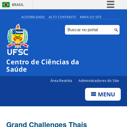
BRASIL
Simplifique!
ACESSIBILIDADE
ALTO CONTRASTE
MAPA DO SITE
Comunica BR
Participe
Acesso à informação
Legislação
Centro de Ciências da
Canais
Saúde
Área Restrita
Administradores do Site
MENU
Grand Challenges Thaís