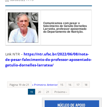
Comunicamos com pesar o
falecimento de Getúlio Dornelles
Larratéa, professor aposentado
do Departamento de Nutrição.
Link NTR –
https://ntr.ufsc.br/2022/06/08/nota-
de-pesar-falecimento-do-professor-aposentado-
getulio-dornelles-larratea/
Página 19 de 21
« Primeiro
‹ Anterior
15
16
17
18
19
20
21
Próximo ›