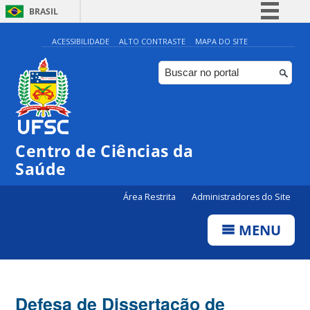
BRASIL
Simplifique!
ACESSIBILIDADE
ALTO CONTRASTE
MAPA DO SITE
Comunica BR
Participe
Acesso à informação
Legislação
Centro de Ciências da
Canais
Saúde
Área Restrita
Administradores do Site
MENU
Defesa de Dissertação de