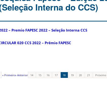
 (Seleção Interna do CCS)
022 – Premio FAPESC 2022 – Seleção Interna CCS
 CIRCULAR 020 CCS 2022 – Prêmio FAPESC
« Primeiro
‹ Anterior
14
15
16
17
18
19
20
21
Próximo 