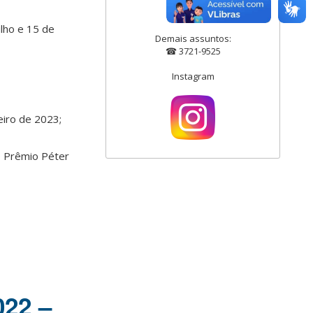
☎ 3721-3500
☎ 3721-3404
ulho e 15 de
Demais assuntos:
☎ 3721-9525
Instagram
eiro de 2023;
o Prêmio Péter
022 –