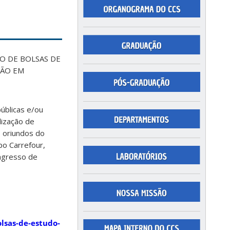
O DE BOLSAS DE
ÇÃO EM
públicas e/ou
lização de
 oriundos do
po Carrefour,
ingresso de
olsas-de-estudo-