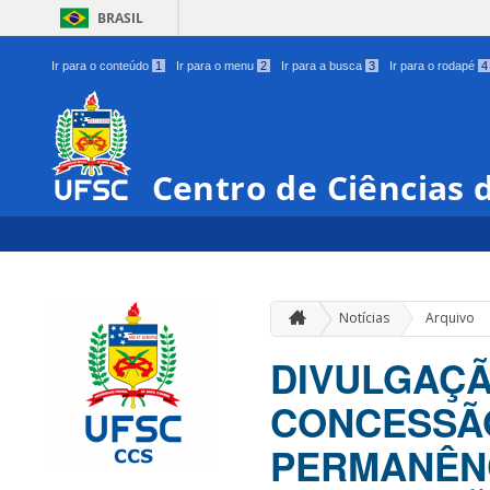
BRASIL
Ir para o conteúdo
1
Ir para o menu
2
Ir para a busca
3
Ir para o rodapé
4
Centro de Ciências 
Notícias
Arquivo
DIVULGAÇÃ
CONCESSÃO
PERMANÊNC