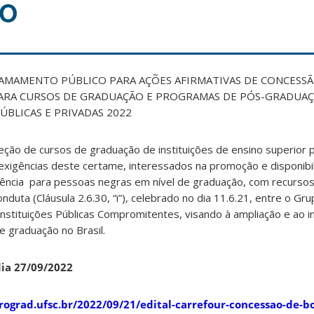
O
CHAMAMENTO PÚBLICO PARA AÇÕES AFIRMATIVAS DE CONCESSÃ
ARA CURSOS DE GRADUAÇÃO E PROGRAMAS DE PÓS-GRADUA
ÚBLICAS E PRIVADAS 2022
leção de cursos de graduação de instituições de ensino superior 
exigências deste certame, interessados na promoção e disponibi
ncia para pessoas negras em nível de graduação, com recursos
uta (Cláusula 2.6.30, “i”), celebrado no dia 11.6.21, entre o Gru
nstituições Públicas Compromitentes, visando à ampliação e ao 
 graduação no Brasil.
dia 27/09/2022
prograd.ufsc.br/2022/09/21/edital-carrefour-concessao-de-b