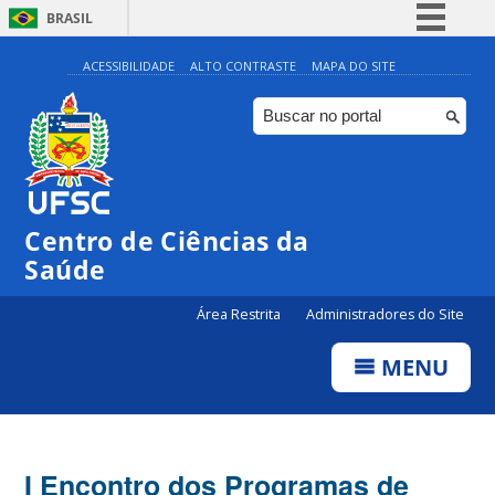
BRASIL
Simplifique!
ACESSIBILIDADE
ALTO CONTRASTE
MAPA DO SITE
Comunica BR
Participe
Acesso à informação
Legislação
Centro de Ciências da
Canais
Saúde
Área Restrita
Administradores do Site
MENU
I Encontro dos Programas de