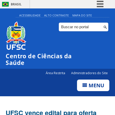
BRASIL
Simplifique!
ACESSIBILIDADE
ALTO CONTRASTE
MAPA DO SITE
Comunica BR
Participe
Acesso à informação
Legislação
Centro de Ciências da
Canais
Saúde
Área Restrita
Administradores do Site
MENU
UFSC vence edital para oferta