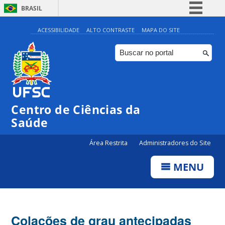
BRASIL
Simplifique!
ACESSIBILIDADE
ALTO CONTRASTE
MAPA DO SITE
Comunica BR
Participe
Acesso à informação
Legislação
Centro de Ciências da
Canais
Saúde
Área Restrita
Administradores do Site
MENU
Colações de grau antecipadas