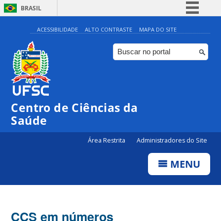
BRASIL
Simplifique!
ACESSIBILIDADE
ALTO CONTRASTE
MAPA DO SITE
Comunica BR
Participe
Acesso à informação
Legislação
Centro de Ciências da
Canais
Saúde
Área Restrita
Administradores do Site
MENU
CCS em números