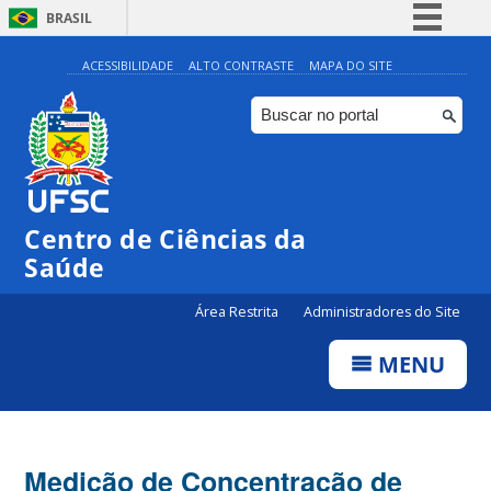
BRASIL
Simplifique!
ACESSIBILIDADE
ALTO CONTRASTE
MAPA DO SITE
Comunica BR
Participe
Acesso à informação
Legislação
Centro de Ciências da
Canais
Saúde
Área Restrita
Administradores do Site
MENU
Medição de Concentração de