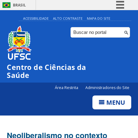
BRASIL
Simplifique!
ACESSIBILIDADE
ALTO CONTRASTE
MAPA DO SITE
Comunica BR
Participe
Acesso à informação
Legislação
Centro de Ciências da
Canais
Saúde
Área Restrita
Administradores do Site
MENU
Neoliberalismo no contexto