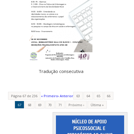
Tradução consecutiva
Página 67 de 236
« Primeiro
‹ Anterior
63
64
65
66
67
68
69
70
71
Próximo ›
Última »