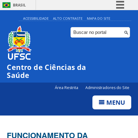
BRASIL
Simplifique!
ACESSIBILIDADE
ALTO CONTRASTE
MAPA DO SITE
Comunica BR
Participe
Acesso à informação
Legislação
Centro de Ciências da
Canais
Saúde
Área Restrita
Administradores do Site
MENU
FUNCIONAMENTO DA