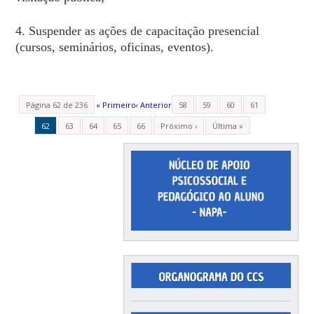
4. Suspender as ações de capacitação presencial
(cursos, seminários, oficinas, eventos).
Página 62 de 236
« Primeiro
‹ Anterior
58
59
60
61
62
63
64
65
66
Próximo ›
Última »