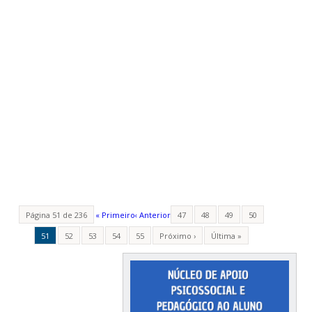
Página 51 de 236
« Primeiro
‹ Anterior
47
48
49
50
51
52
53
54
55
Próximo ›
Última »