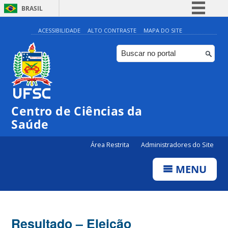
BRASIL
Simplifique!
ACESSIBILIDADE
ALTO CONTRASTE
MAPA DO SITE
Comunica BR
Participe
Acesso à informação
Legislação
Centro de Ciências da
Canais
Saúde
Área Restrita
Administradores do Site
MENU
Resultado – Eleição