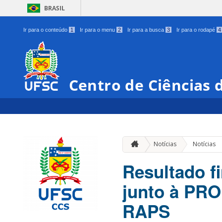
BRASIL
Ir para o conteúdo
1
Ir para o menu
2
Ir para a busca
3
Ir para o rodapé
4
Centro de Ciências 
Notícias
Notícias
Resultado fi
junto à PR
RAPS