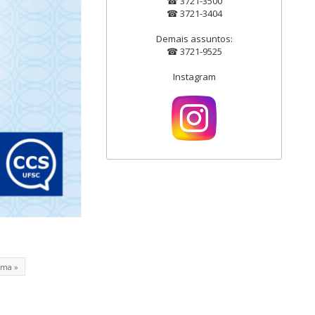
☎ 3721-3500
☎ 3721-3404
Demais assuntos:
☎ 3721-9525
Instagram
ima »