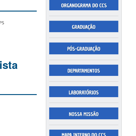
PS
ista