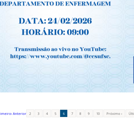
rimeiro
‹ Anterior
2
3
4
5
6
7
8
9
10
Próximo ›
Últ