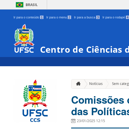
BRASIL
Ir para o conteúdo
1
Ir para o menu
2
Ir para a busca
3
Ir para o rodapé
4
Centro de Ciências 
Notícias
Sem categ
Comissões d
das Polític
23/01/2025 12:15