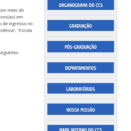
, por meio do
ivos(as) em
o de ingresso no
iência”, “Escola
seguintes